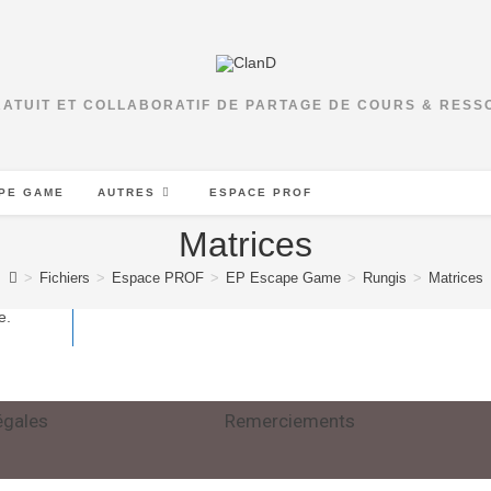
RATUIT ET COLLABORATIF DE PARTAGE DE COURS & RES
PE GAME
AUTRES
ESPACE PROF
Matrices
>
Fichiers
>
Espace PROF
>
EP Escape Game
>
Rungis
>
Matrices
e.
égales
Remerciements