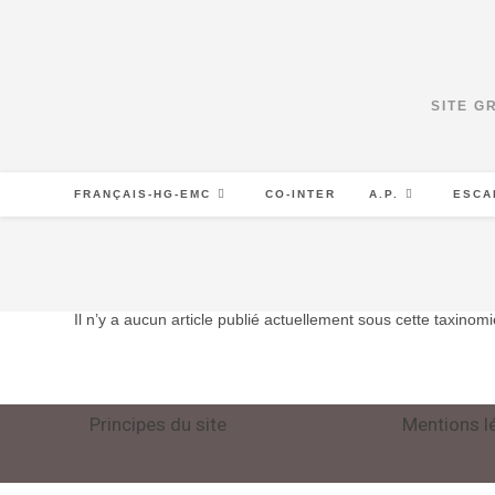
SITE G
FRANÇAIS-HG-EMC
CO-INTER
A.P.
ESCA
Il n’y a aucun article publié actuellement sous cette taxinomi
Principes du site
Mentions l