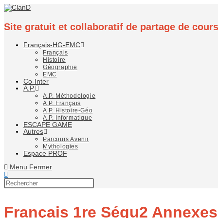
Site gratuit et collaboratif de partage de cou
Français-HG-EMC
Français
Histoire
Géographie
EMC
Co-Inter
A.P.
A.P. Méthodologie
A.P. Français
A.P. Histoire-Géo
A.P. Informatique
ESCAPE GAME
Autres
Parcours Avenir
Mythologies
Espace PROF
Menu
Fermer
Français 1re Séqu2 Annexes