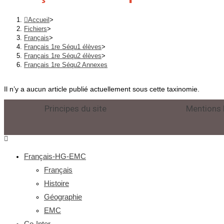
Accueil
>
Fichiers
>
Français
>
Français 1re Séqu1 élèves
>
Français 1re Séqu2 élèves
>
Français 1re Séqu2 Annexes
Il n’y a aucun article publié actuellement sous cette taxinomie.
Principes du site
Mentions 
Français-HG-EMC
Français
Histoire
Géographie
EMC
Co-Inter