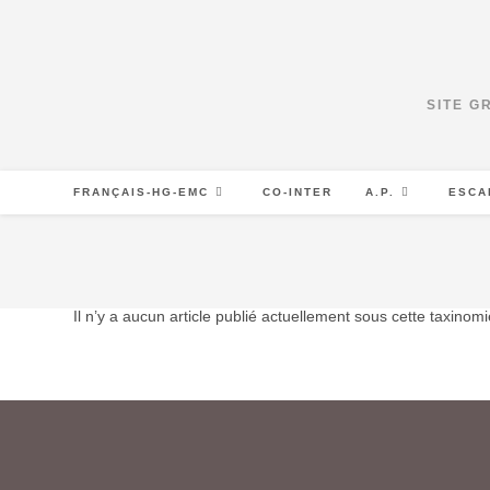
Skip
to
content
SITE G
FRANÇAIS-HG-EMC
CO-INTER
A.P.
ESCA
Il n’y a aucun article publié actuellement sous cette taxinomi