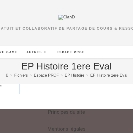
RATUIT ET COLLABORATIF DE PARTAGE DE COURS & RES
PE GAME
AUTRES
ESPACE PROF
EP Histoire 1ere Eval
>
Fichiers
>
Espace PROF
>
EP Histoire
>
EP Histoire 1ere Eval
e.
Principes du site
Mentions légales