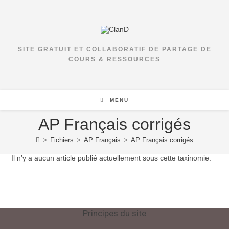
Skip
to
content
SITE GRATUIT ET COLLABORATIF DE PARTAGE DE
COURS & RESSOURCES
MENU
AP Français corrigés
>
Fichiers
>
AP Français
>
AP Français corrigés
Il n’y a aucun article publié actuellement sous cette taxinomie.
Principes du site