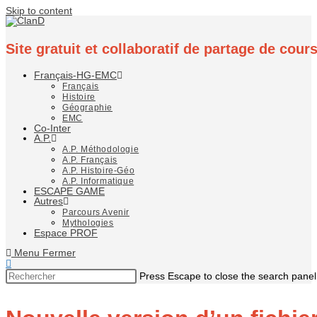
Skip to content
Site gratuit et collaboratif de partage de cou
Français-HG-EMC
Français
Histoire
Géographie
EMC
Co-Inter
A.P.
A.P. Méthodologie
A.P. Français
A.P. Histoire-Géo
A.P. Informatique
ESCAPE GAME
Autres
Parcours Avenir
Mythologies
Espace PROF
Menu
Fermer
Press Escape to close the search panel