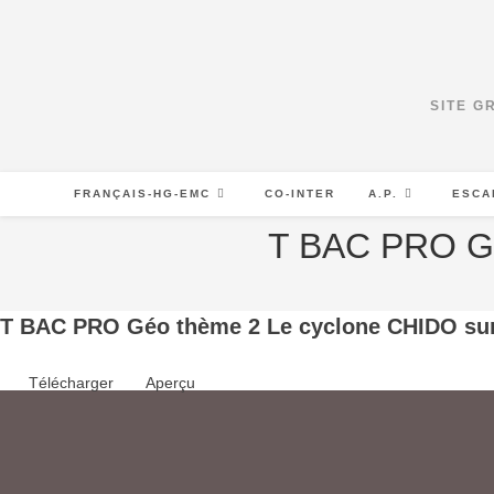
Skip
to
content
SITE G
FRANÇAIS-HG-EMC
CO-INTER
A.P.
ESCA
T BAC PRO G
T BAC PRO Géo thème 2 Le cyclone CHIDO s
Télécharger
Aperçu