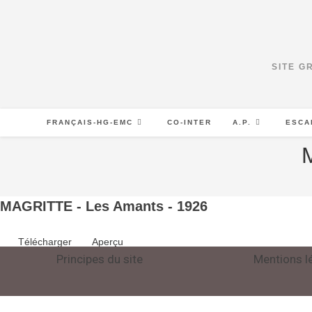
SITE G
FRANÇAIS-HG-EMC
CO-INTER
A.P.
ESCA
MAGRITTE - Les Amants - 1926
Télécharger
Aperçu
Principes du site
Mentions l