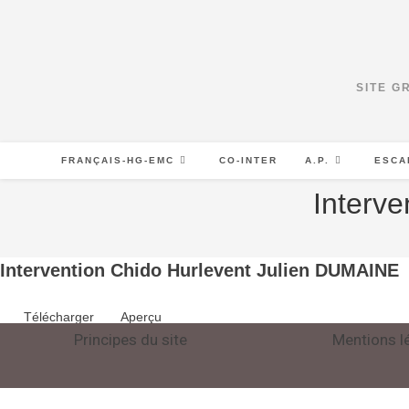
SITE G
FRANÇAIS-HG-EMC
CO-INTER
A.P.
ESCA
Interv
Intervention Chido Hurlevent Julien DUMAINE
Télécharger
Aperçu
Principes du site
Mentions l