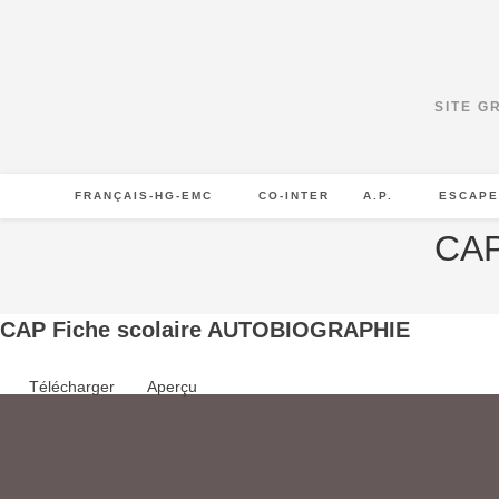
Skip
to
content
SITE G
FRANÇAIS-HG-EMC
CO-INTER
A.P.
ESCAPE
CAP
CAP Fiche scolaire AUTOBIOGRAPHIE
Télécharger
Aperçu