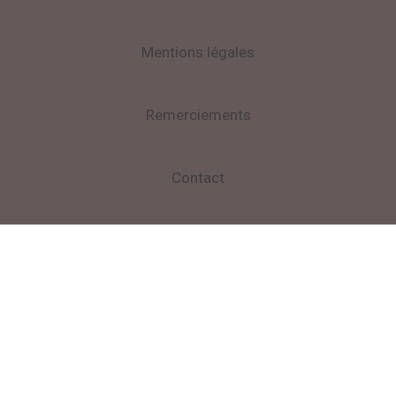
Mentions légales
Remerciements
Contact