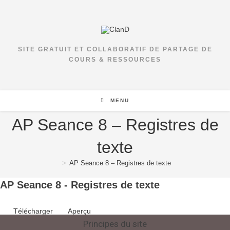
SITE GRATUIT ET COLLABORATIF DE PARTAGE DE
COURS & RESSOURCES
MENU
AP Seance 8 – Registres de
texte
>
AP Seance 8 – Registres de texte
AP Seance 8 - Registres de texte
Télécharger
Aperçu
Principes du site