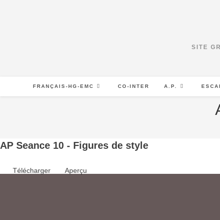
Skip
to
content
SITE G
FRANÇAIS-HG-EMC
CO-INTER
A.P.
ESCA
AP Seance 10 - Figures de style
Télécharger
Aperçu