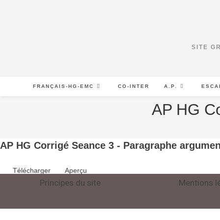
SITE G
FRANÇAIS-HG-EMC
CO-INTER
A.P.
ESCA
AP HG Co
AP HG Corrigé Seance 3 - Paragraphe argumen
Télécharger
Aperçu
Principes du site
Mentions l