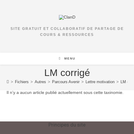
Skip
to
content
SITE GRATUIT ET COLLABORATIF DE PARTAGE DE
COURS & RESSOURCES
MENU
LM corrigé
>
Fichiers
>
Autres
>
Parcours Avenir
>
Lettre motivation
>
LM corr
Il n’y a aucun article publié actuellement sous cette taxinomie.
Principes du site