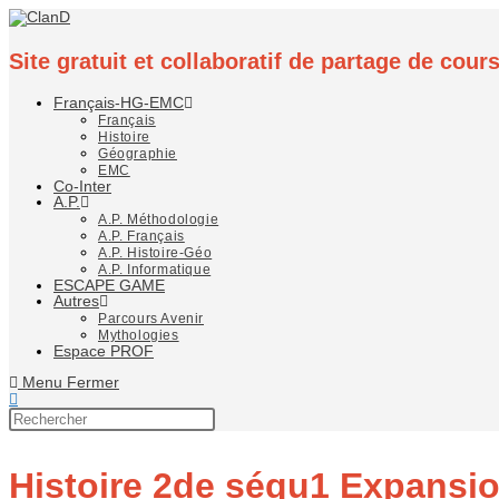
Site gratuit et collaboratif de partage de cou
Français-HG-EMC
Français
Histoire
Géographie
EMC
Co-Inter
A.P.
A.P. Méthodologie
A.P. Français
A.P. Histoire-Géo
A.P. Informatique
ESCAPE GAME
Autres
Parcours Avenir
Mythologies
Espace PROF
Menu
Fermer
Histoire 2de séqu1 Expansi