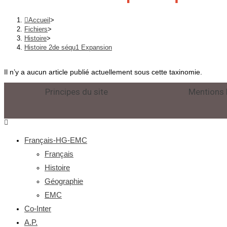
Accueil
>
Fichiers
>
Histoire
>
Histoire 2de séqu1 Expansion
Il n’y a aucun article publié actuellement sous cette taxinomie.
Principes du site
Mentions 
Français-HG-EMC
Français
Histoire
Géographie
EMC
Co-Inter
A.P.