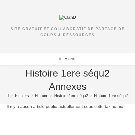
Skip
to
content
SITE GRATUIT ET COLLABORATIF DE PARTAGE DE
COURS & RESSOURCES
MENU
Histoire 1ere séqu2
Annexes
>
Fichiers
>
Histoire
>
Histoire 1ere séqu2
>
Histoire 1ere séqu2 An
Il n’y a aucun article publié actuellement sous cette taxinomie.