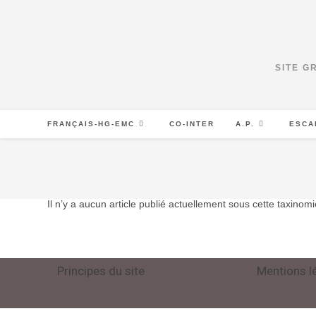
SITE G
FRANÇAIS-HG-EMC
CO-INTER
A.P.
ESCA
Il n’y a aucun article publié actuellement sous cette taxinomi
Principes du site
Mentions l