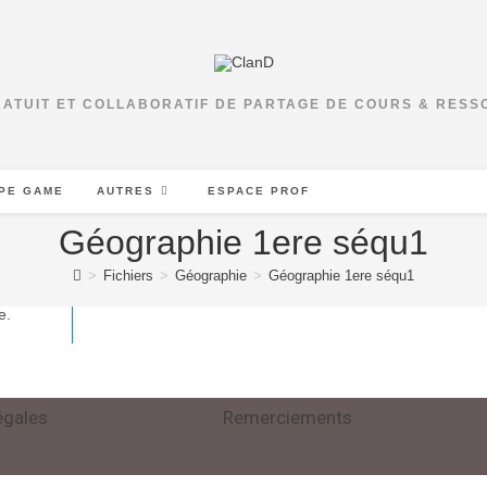
RATUIT ET COLLABORATIF DE PARTAGE DE COURS & RES
PE GAME
AUTRES
ESPACE PROF
Géographie 1ere séqu1
>
Fichiers
>
Géographie
>
Géographie 1ere séqu1
e.
égales
Remerciements