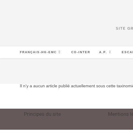
SITE G
FRANÇAIS-HG-EMC
CO-INTER
A.P.
ESCA
Il n’y a aucun article publié actuellement sous cette taxinomi
Principes du site
Mentions l