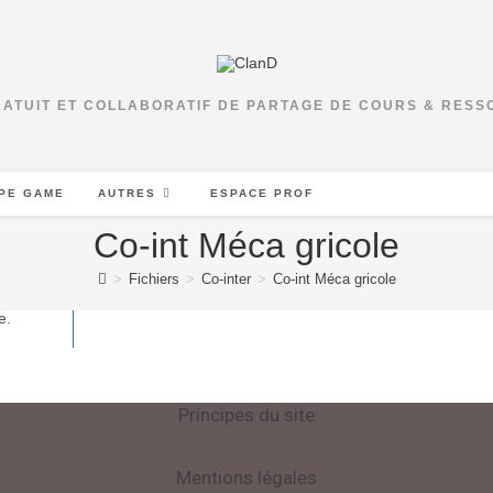
RATUIT ET COLLABORATIF DE PARTAGE DE COURS & RES
PE GAME
AUTRES
ESPACE PROF
Co-int Méca gricole
>
Fichiers
>
Co-inter
>
Co-int Méca gricole
e.
Principes du site
Mentions légales