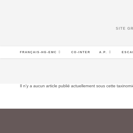
Skip
to
content
SITE G
FRANÇAIS-HG-EMC
CO-INTER
A.P.
ESCA
Il n’y a aucun article publié actuellement sous cette taxinomi