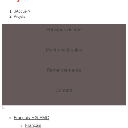
Accueil
>
Projets
Principes du site
Mentions légales
Remerciements
Contact
Français-HG-EMC
Français