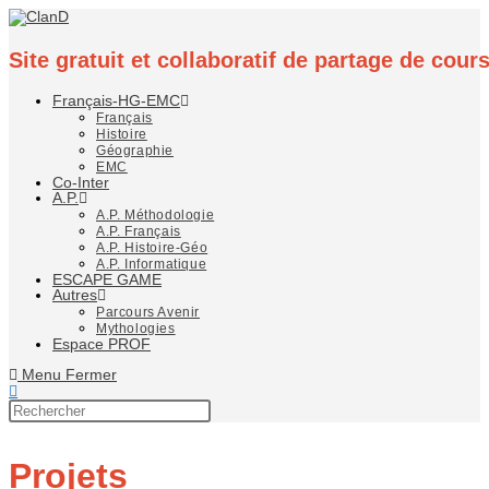
Site gratuit et collaboratif de partage de cou
Français-HG-EMC
Français
Histoire
Géographie
EMC
Co-Inter
A.P.
A.P. Méthodologie
A.P. Français
A.P. Histoire-Géo
A.P. Informatique
ESCAPE GAME
Autres
Parcours Avenir
Mythologies
Espace PROF
Menu
Fermer
Projets