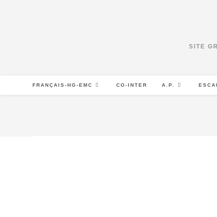
Skip
to
content
SITE G
FRANÇAIS-HG-EMC
CO-INTER
A.P.
ESCA
1 clic ci-dessous pour aller au bon endroit...