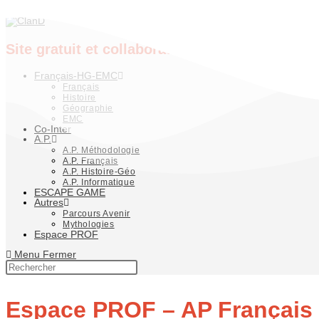
Skip to content
Site gratuit et collaboratif de partage de cou
Français-HG-EMC
Français
Histoire
Géographie
EMC
Co-Inter
A.P.
A.P. Méthodologie
A.P. Français
A.P. Histoire-Géo
A.P. Informatique
ESCAPE GAME
Autres
Parcours Avenir
Mythologies
Espace PROF
Menu
Fermer
Espace PROF – AP Français