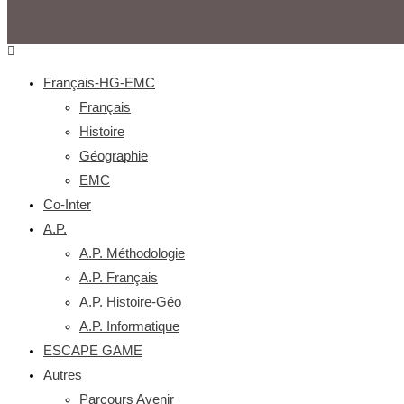
Français-HG-EMC
Français
Histoire
Géographie
EMC
Co-Inter
A.P.
A.P. Méthodologie
A.P. Français
A.P. Histoire-Géo
A.P. Informatique
ESCAPE GAME
Autres
Parcours Avenir