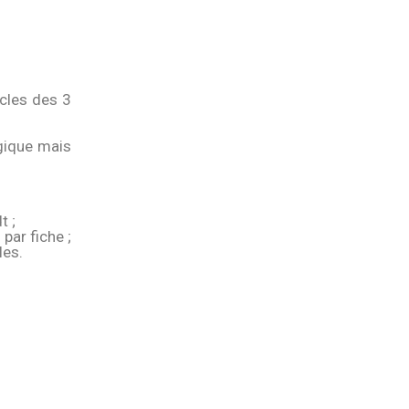
cles des 3
gique mais
t ;
par fiche ;
les.