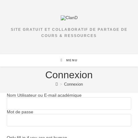
Skip
to
content
SITE GRATUIT ET COLLABORATIF DE PARTAGE DE
COURS & RESSOURCES
MENU
Connexion
>
Connexion
Nom Utilisateur ou E-mail académique
Mot de passe
Only fill in if you are not human